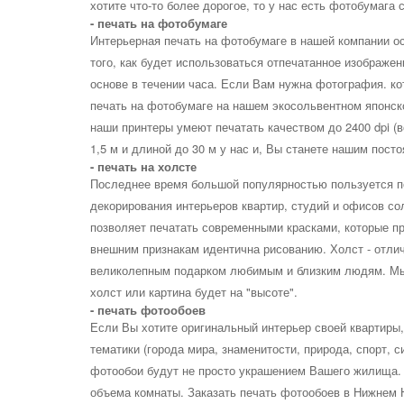
хотите что-то более дорогое, то у нас есть фотобумага
- печать на фотобумаге
Интерьерная печать на фотобумаге в нашей компании ос
того, как будет использоваться отпечатанное изображе
основе в течении часа. Если Вам нужна фотография. ко
печать на фотобумаге на нашем экосольвентном японск
наши принтеры умеют печатать качеством до 2400 dpi (
1,5 м и длиной до 30 м у нас и, Вы станете нашим пост
- печать на холсте
Последнее время большой популярностью пользуется пе
декорирования интерьеров квартир, студий и офисов с
позволяет печатать современными красками, которые пр
внешним признакам идентична рисованию. Холст - отли
великолепным подарком любимым и близким людям. Мы п
холст или картина будет на "высоте".
- печать фотообоев
Если Вы хотите оригинальный интерьер своей квартиры,
тематики (города мира, знаменитости, природа, спорт, с
фотообои будут не просто украшением Вашего жилища. 
объема комнаты. Заказать печать фотообоев в Нижнем 