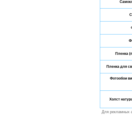
Самокл
С
Ф
Пленка (п
Пленка для св
Фотообои ви
Холст натура
Для рекламных а