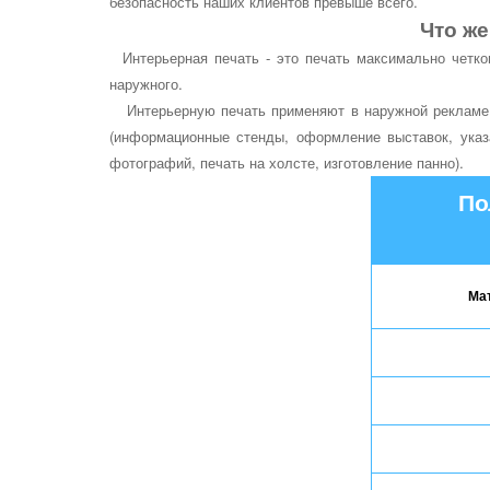
безопасность наших клиентов превыше всего.
Что же
Интерьерная печать - это печать максимально четког
наружного.
Интерьерную печать применяют в наружной рекламе (д
(информационные стенды, оформление выставок, указа
фотографий, печать на холсте, изготовление панно).
По
Ма