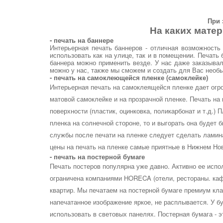
При 
На каких мате
- печать на баннере
Интерьерная печать баннеров - отличная возможность
использовать как на улице, так и в помещении. Печать
баннера можно применить везде. У нас даже заказывал
можно у нас, также мы сможем и создать для Вас необ
- печать на самоклеющейся пленке (самоклейке)
Интерьерная печать на самоклеящейся пленке дает огро
матовой самоклейке и на прозрачной пленке. Печать на
поверхности (пластик, оцинковка, поликарбонат и т.д.)
пленка на солнечной стороне, то и выгорать она будет 
службы после печати на пленке следует сделать ламина
цены на печать на пленке самые приятные в Нижнем Но
- печать на постерной бумаге
Печать постеров популярна уже давно. Активно ее испо
ограничена компаниями HORECA (отели, рестораны. каф
квартир. Мы печатаем на постерной бумаге премиум клас
напечатанное изображение яркое, не расплывается. У б
использовать в световых панелях. Постерная бумага - 